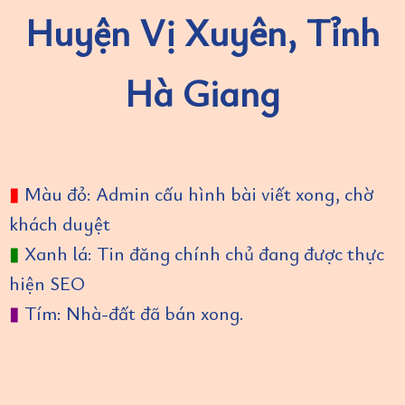
Huyện Vị Xuyên, Tỉnh
Hà Giang
▮
Màu đỏ: Admin cấu hình bài viết xong, chờ
khách duyệt
▮
Xanh lá: Tin đăng chính chủ đang được thực
hiện SEO
▮
Tím: Nhà-đất đã bán xong.