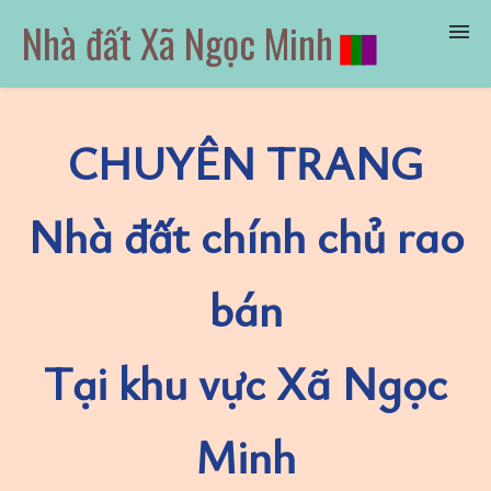
Nhà đất Xã Ngọc Minh
▮
▮
▮
Nhà bán
CHUYÊN TRANG
Đất bán
Nhà đất chính chủ rao
Chung cư
bán
Giới thiệu
Liên hệ
đăng bài
Tại khu vực Xã Ngọc
Minh